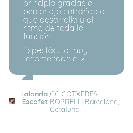
principio gracias al
personaje entrañable
que desarrolla y al
ritmo de toda la
función.
Espectáculo muy
recomendable. »
Iolanda
,
CC COTXERES
Escofet
BORRELL| Barcelone,
Cataluña