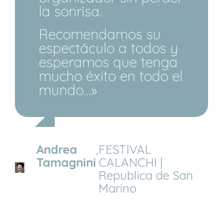
la sonrisa.
Recomendamos su
espectáculo a todos y
esperamos que tenga
mucho éxito en todo el
mundo…»
Andrea
,
FESTIVAL
Tamagnini
CALANCHI |
Republica de San
Marino