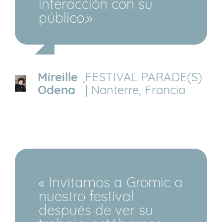
interacción con su
público.»
Mireille
,
FESTIVAL PARADE(S)
Odena
| Nanterre, Francia
« Invitamos a Gromic a
nuestro festival
después de ver su