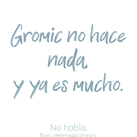
Gromic no hace
nada,
y ya es mucho.
No habla.
No impresiona.