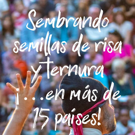
Sembrando
semillas de risa
y ternura
¡…en más de
15 países!