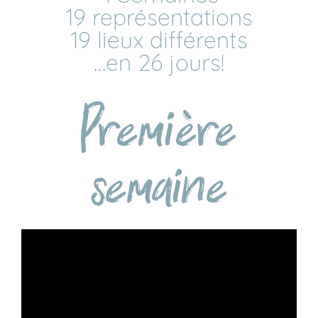
19 représentations
19 lieux différents
…en 26 jours!
Première
semaine