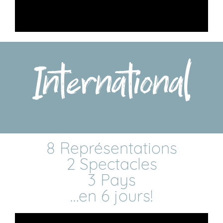
International
8 Représentations
2 Spectacles
3 Pays
…en 6 jours!