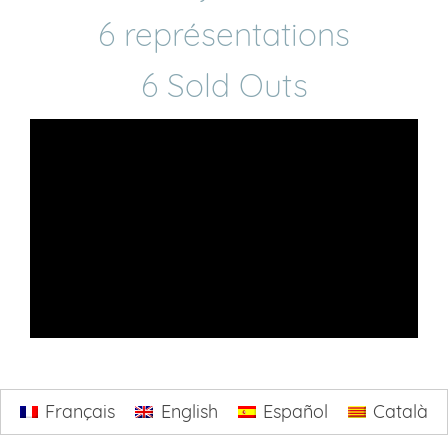
6 représentations
6 Sold Outs
Français
English
Español
Català