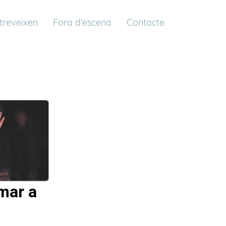
atreveixen
Fora d’escena
Contacte