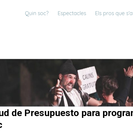
Quin soc?
Espectacles
Els pros que s’